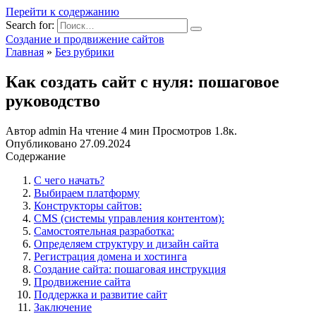
Перейти к содержанию
Search for:
Создание и продвижение сайтов
Главная
»
Без рубрики
Как создать сайт с нуля: пошаговое
руководство
Автор
admin
На чтение
4 мин
Просмотров
1.8к.
Опубликовано
27.09.2024
Содержание
С чего начать?
Выбираем платформу
Конструкторы сайтов:
CMS (системы управления контентом):
Самостоятельная разработка:
Определяем структуру и дизайн сайта
Регистрация домена и хостинга
Создание сайта: пошаговая инструкция
Продвижение сайта
Поддержка и развитие сайт
Заключение